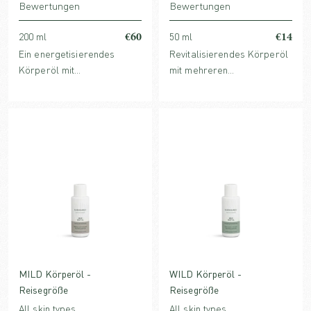
Bewertungen
Bewertungen
€60
€14
200 ml
50 ml
Ein energetisierendes
Revitalisierendes Körperöl
Körperöl mit
mit mehreren
nährstoffreichen
nährstoffreichen
Pflanzenölen,
Pflanzenölen, glättendem
beruhigendem Vitamin E und
Vitamin E und ätherischen
zitrusfrischen ätherischen
Ölen aus blumigen und
Ölen, die den Geist beleben
holzigen Noten, das den
und die Haut stimulieren.
Geist erhebt und die Haut
regeneriert.
MILD Körperöl -
WILD Körperöl -
Reisegröße
Reisegröße
All skin types
All skin types