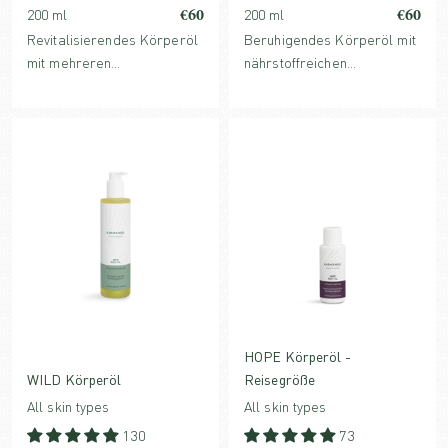
€60
€60
200 ml
200 ml
Revitalisierendes Körperöl
Beruhigendes Körperöl mit
mit mehreren
nährstoffreichen
nährstoffreichen
Pflanzenölen, glättendem
Pflanzenölen, glättendem
Vitamin E und sanften,
Vitamin E und ätherischen
pflanzlichen ätherischen
Ölen aus blumigen und
Ölen, die die Haut nähren
holzigen Noten, das den
und den Geist beruhigen.
Geist erhebt und die Haut
regeneriert.
HOPE Körperöl -
WILD Körperöl
Reisegröße
All skin types
All skin types
130
73