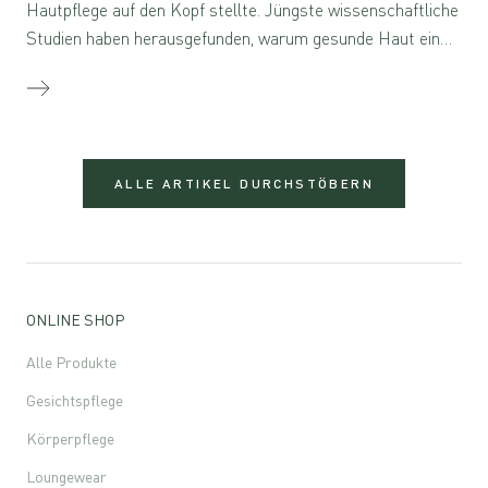
Hautpflege auf den Kopf stellte. Jüngste wissenschaftliche
Studien haben herausgefunden, warum gesunde Haut ein
wesentlicher Bestandteil der Langlebigkeit ist."
ALLE ARTIKEL DURCHSTÖBERN
ONLINE SHOP
Alle Produkte
Gesichtspflege
Körperpflege
Loungewear