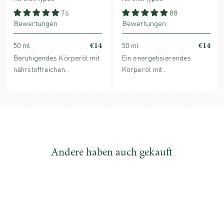
76
88
Bewertungen
Bewertungen
€14
€14
50 ml
50 ml
Beruhigendes Körperöl mit
Ein energetisierendes
nährstoffreichen
Körperöl mit
Pflanzenölen, glättendem
nährstoffreichen
Vitamin E und sanften,
Pflanzenölen,
pflanzlichen ätherischen
beruhigendem Vitamin E und
Ölen, die die Haut nähren
zitrusfrischen ätherischen
und den Geist beruhigen.
Ölen, die den Geist beleben
und die Haut stimulieren.
Andere haben auch gekauft